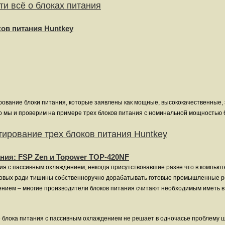
ти всё о блоках питания
ков питания Huntkey
рование блоки питания, которые заявлены как мощные, высококачественные,
о мы и проверим на примере трех блоков питания с номинальной мощностью 6
тирование трех блоков питания Huntkey
ия: FSP Zen и Topower TOP-420NF
я с пассивным охлаждением, некогда присутствовавшие разве что в компью
отовых ради тишины собственноручно дорабатывать готовые промышленные 
нием – многие производители блоков питания считают необходимым иметь в 
 блока питания с пассивным охлаждением не решает в одночасье проблему ш