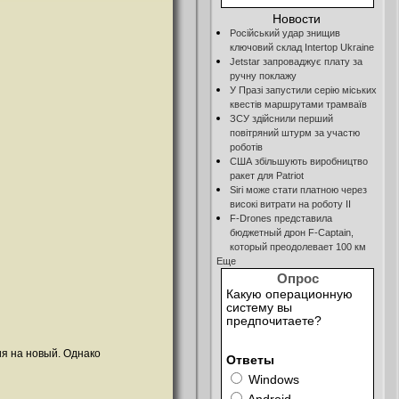
Новости
Російський удар знищив
ключовий склад Intertop Ukraine
Jetstar запроваджує плату за
ручну поклажу
У Празі запустили серію міських
квестів маршрутами трамваїв
ЗСУ здійснили перший
повітряний штурм за участю
роботів
США збільшують виробництво
ракет для Patriot
Siri може стати платною через
високі витрати на роботу ІІ
F-Drones представила
бюджетный дрон F-Сaptain,
который преодолевает 100 км
Еще
Опрос
Какую операционную
систему вы
предпочитаете?
ия на новый. Однако
Ответы
Windows