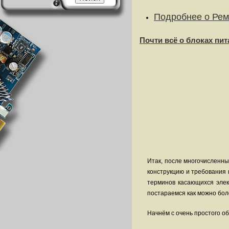
Подробнее
о Рем
Почти всё о блоках пи
Итак, после многочисленны
конструкцию и требования к
терминов касающихся элек
постараемся как можно боле
Начнём с очень простого о