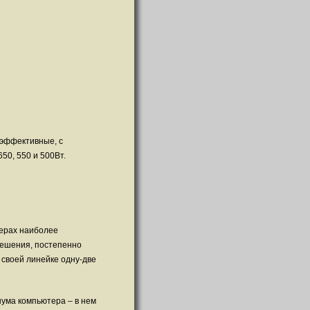
 эффективные, с
50, 550 и 500Вт.
терах наиболее
решения, постепенно
своей линейке одну-две
ума компьютера – в нем