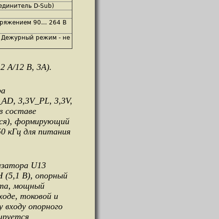
единитель D-Sub)
пряжением 90… 264 В
т Дежурный режим - не
 А/12 В, 3А).
ра
AD, 3,3V_PL, 3,3V,
в составе
тся), формирующий
0 кГц для питания
изатора U13
(5,1 В), опорный
рта, мощный
оде, токовой и
 входу опорного
мируется