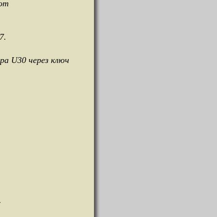
 от
7.
а U30 через ключ
.