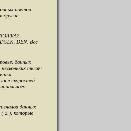
овных цветов
в другие
ROA0/A7,
 DCLK, DEN. Все
фровых данных
 нескольких тысяч
тчика
зоне скоростей
енциального
игналов данных
( ± ), которые