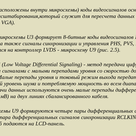
сположены внутри микросхемы) коды видеосигналов осн
асштабирования,который служит для пересчета данных 
 VGA).
кросхемы U3 формирует 8-битные коды видеосигналов 
а также сигналы синхронизации и управления PHS, PVS,
я на контроллер LVDS - микросхему U9 (рис. 2.5).
ow Voltage Differential Signaling) - метод передачи ци
сигналами с малыми перепадами уровня со скоростью до
 Малые перепады уровня и токовый режим выхода переда
й уровень шума и потребляемую мощность во всем диапа
дачи данных используются очень малые перепады диффер
мВ) на двух линиях сбалансированного кабеля.
емы U9 формируются четыре пары дифференциальных с
и пара дифференциальных сигналов синхронизации RCLKIN 
J5 подаются на LCD-панель.