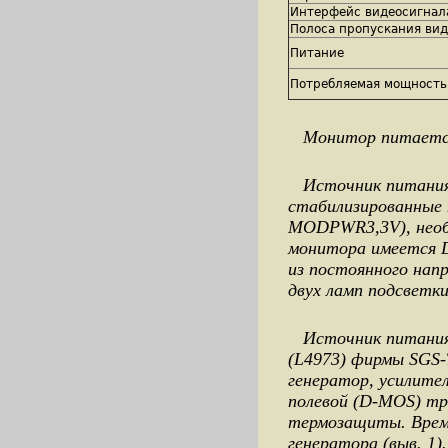
Интерфейс видеосигнал
Полоса пропускания вид
Питание
Потребляемая мощность
Монитор питается о
Источник питания (
стабилизированные н
MODPWR3,3V), необх
монитора имеется D
из постоянного нап
двух ламп подсветк
Источник питания 
(L4973) фирмы SGS-
генератор, усилите
полевой (D-MOS) тр
термозащиты. Время
генератора (выв. 1)