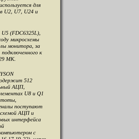
используется для
в U2, U7, U24 и
 U5 (FDC6325L),
ходу микросхемы
лы монитора, за
 подключенного к
29 МК.
MYSON
содержит 512
льный АЦП,
элементах U8 и Q1
астоты,
игналы поступают
 схемой АЦП и
овых интерфейса
ой
 компьютером с