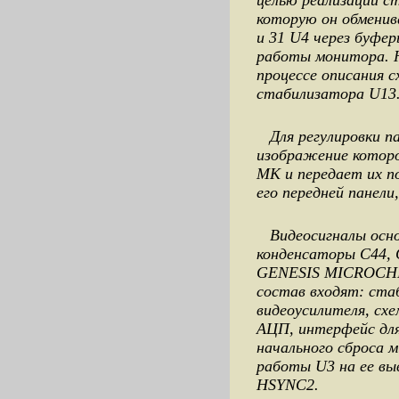
целью реализации ст
которую он обменив
и 31 U4 через буфе
работы монитора. Н
процессе описания 
стабилизатора U13
Для регулировки п
изображение которо
МК и передает их п
его передней панели,
Видеосигналы основн
конденсаторы С44, 
GENESIS MICROCHIP
состав входят: ста
видеоусилителя, сх
АЦП, интерфейс для
начального сброса м
работы U3 на ее выв
HSYNC2.