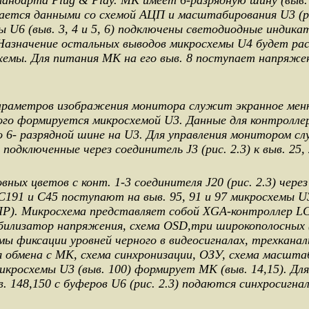
андарта Plug & Play. МК имеет 6-разрядную шину (выв. 1
ается данными со схемой АЦП и масштабирования U3 (рис
ры U6 (выв. 3, 4 и 5, 6) подключены светодиодные инди
азначение остальных выводов микросхемы U4 будет ра
схемы. Для питания МК на его выв. 8 поступает напряже
.
араметров изображения монитора служит экранное мен
го формируется микросхемой U3. Данные для контролл
о 6- разрядной шине на U3. Для управления монитором с
 подключенные через соединитель J3 (рис. 2.3) к выв. 25,
ых цветов с конт. 1-3 соединителя J20 (рис. 2.3) чере
C191 и C45 поступают на выв. 95, 91 и 97 микросхемы
). Микросхема представляет собой XGA-контроллер LC
билизатор напряжения, схема OSD,три широкополосных 
емы фиксации уровней черного в видеосигналах, трехкана
 обмена с МК, схема синхронизации, ОЗУ, схема масшта
икросхемы U3 (выв. 100) формирует МК (выв. 14,15). Дл
. 148,150 с буферов U6 (рис. 2.3) подаются синхросигн