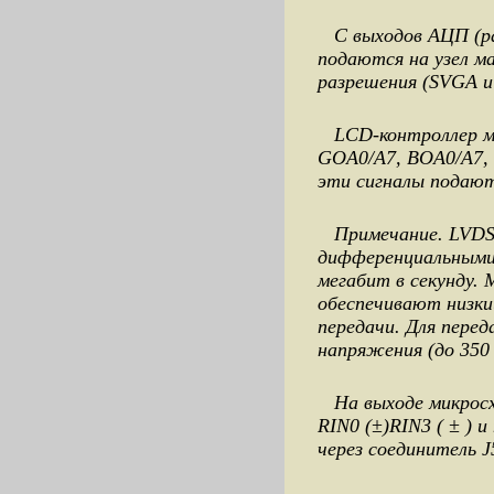
С выходов АЦП (ра
подаются на узел м
разрешения (SVGA и
LCD-контроллер ми
GOA0/A7, BOA0/A7, 
эти сигналы подаютс
Примечание. LVDS (L
дифференциальными 
мегабит в секунду.
обеспечивают низки
передачи. Для пере
напряжения (до 350 
На выходе микросх
RIN0 (±)RIN3 ( ± ) 
через соединитель 