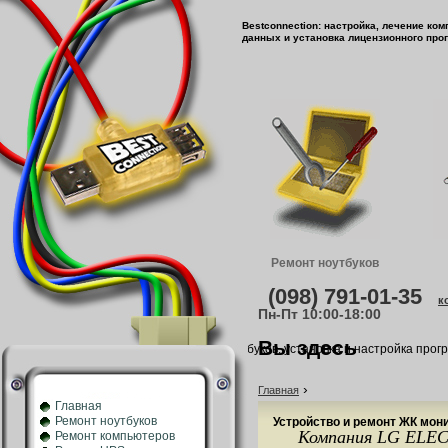
Bestconnection: настройка, лечение ко
данных и установка лицензионного про
Ремонт ноутбуков
(098) 791-01-35
к
Пн-Пт 10:00-18:00
Вы здесь
Ремонт и обслуживание компьютеров, ноутбуков, установка и настройка програ
›
Главная
Главная
Ремонт ноутбуков
Устройство и ремонт ЖК мон
Компания LG ELECT
Ремонт компьютеров