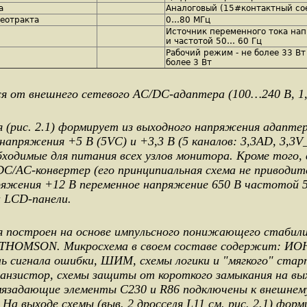
а
Аналоговый (15#контактный со
еотракта
0…80 МГц
Источник переменного тока на
и частотой 50… 60 Гц
Рабочий режим - не более 33 В
более 3 Вт
т внешнего сетевого AC/DC-адаптера (100…240 В, 1,2
рис. 2.1) формирует из выходного напряжения адапте
апряжения +5 В (5VC) и +3,3 В (5 каналов: 3,3AD, 3,3V_
одимые для питания всех узлов монитора. Кроме того, 
C/AC-конвертер (его принципиальная схема не приводи
ряжения +12 В переменное напряжение 650 В частотой 5
и LCD-панели.
построен на основе импульсного понижающего стабил
THOMSON. Микросхема в своем составе содержит: ИОН 
ль сигнала ошибки, ШИМ, схемы логики и "мягкого" ста
анзистор, схемы защиты от короткого замыкания на вых
задающие элементы С230 и R86 подключены к внешнему
. На выходе схемы (выв. 2 дросселя L11 см. рис. 2.1) фор