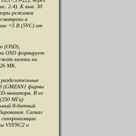
6,17,19-22), через
. 2.4). К выв. 30
каторы режимов
ссмотрено в
ние +5 В (5VC) от
ю (OSD),
ера OSD формирует
лужат кнопки на
 26 МК.
з разделительные
 U3 (GMZAN1 фирмы
D-монитора. В ее
(250 МГц)
льный 8-битный
бирования. Сигнал
я синхронизации
алы VSYNC2 и