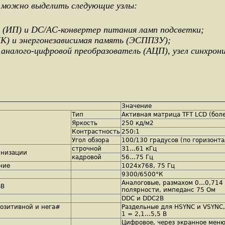
можно выделить следующие узлы:
(ИП) и DC/AC-конвертер питания ламп подсветки;
К) и энергонезависимая память (ЭСППЗУ);
 аналого-цифровой преобразователь (АЦП), узел синхрони
Значение
Тип
Активная матрица TFT LCD (боле
Яркость
250 кд/м2
Контрастность
250:1
Угол обзора
100/130 градусов (по горизонт
строчной
31…61 кГц
 низации
кадровой
56…75 Гц
ние
1024х768, 75 Гц
9300/6500°К
Аналоговые, размахом 0…0,714
GB
полярности, импеданс 75 Ом
DDC и DDC2B
озитивной и нега#
Раздельные для НSYNC и VSYNC, 
1 = 2,1…5,5 В
Цифровое, через экранное меню