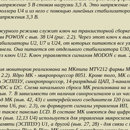
напряжение 5 В стоком нагрузки 3,5 А. Это напряжение 
оллера U4 и из него с помощью линейных стабилизаторо
апряжения 3,3 В.
журного режима служит ключ на транзисторной сборке
ом POWON с выв. 38 U4 (рис. 2.2). Через этот ключ к вы
билизаторы U2, U7 и U24, от которых питаются все уз
нели. Она питается от отдельного стабилизатора U30,
ез ключ U12. Ключ управляется сигналом MODON с выв. 
ия монитором реализована на МКтипа MTV212 фирмы 
.2). Ядро МК - микропроцессор 8051. Кроме того, МК 
 ЭСППЗУ, синхропроцессор, 14-разрядный ЦАП, 3-кана
C и I2C. Схема начального сброса МК реализована на 
выв. 7. В зависимости от наличия синхросигналов и их ч
д МК (выв. 42, 43) с интерфейсного соединителя J20 (с
та U6, рис. 2.3), он формирует сигналы управления ИП,
а также панелью LCD. В составе МК имеются два цифр
х (выв. 12,13 U4) используется для управления микросхем
амяти (ЭСППЗУ) U1, а другой (выв. 27, 28) - для связи с