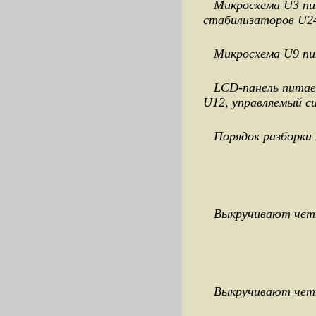
Микросхема U3 пит
стабилизаторов U24
Микросхема U9 пит
LCD-панель питает
U12, управляемый с
Порядок разборки
Выкручивают четыр
Выкручивают четыр