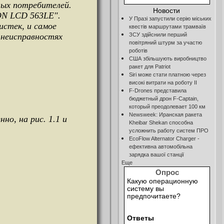
ных потребителей.
Новости
ON LCD 563LE".
У Празі запустили серію міських
истек, и самое
квестів маршрутами трамваїв
 неисправностях
ЗСУ здійснили перший
повітряний штурм за участю
роботів
США збільшують виробництво
ракет для Patriot
Siri може стати платною через
високі витрати на роботу ІІ
F-Drones представила
бюджетный дрон F-Сaptain,
который преодолевает 100 км
Newsweek: Иранская ракета
о, на рис. 1.1 и
Kheibar Shekan способна
усложнить работу систем ПРО
EcoFlow Alternator Charger -
ефективна автомобільна
зарядка вашої станції
Еще
Опрос
Какую операционную
систему вы
предпочитаете?
Ответы