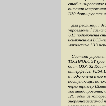
стабилизированное 
питания микроконтр
U30 формируются н
Для реализации де
управляемый сигнал
U13 подключены ста
исключением LCD-па
микросхеме U13 чер
Система управлен
TECHNOLOGY (рис. 2
байт ОЗУ, 32 Кбайт
интерфейсы VESA DD
и подключена к его 
поступающих на вхо
через триггер Шмит
масштабирования, 
I2C, один из которы
энергонезависимой п