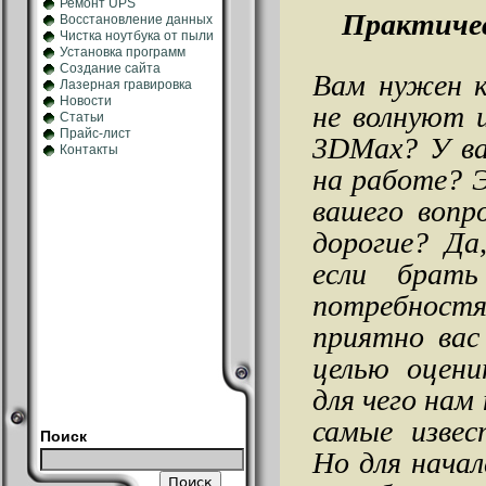
Ремонт UPS
Практичес
Восстановление данных
Чистка ноутбука от пыли
Установка программ
Создание сайта
Вам нужен к
Лазерная гравировка
Новости
не волнуют 
Статьи
Прайс-лист
3DMax? У ва
Контакты
на работе? 
вашего вопр
дорогие? Да
если брат
потребност
приятно вас
целью оцени
для чего нам
самые изве
Поиск
Но для начал