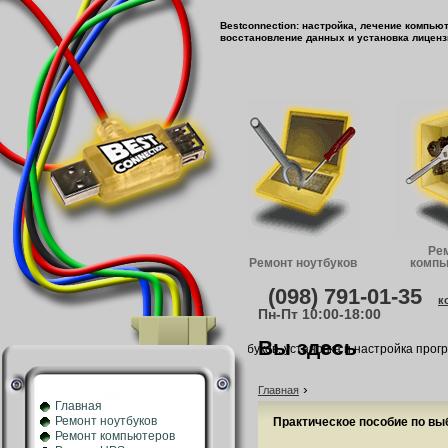
Bestconnection: настройка, лечение компью
восстановление данных и установка лиценз
Ре
Ремонт ноутбуков
компь
(098) 791-01-35
к
Пн-Пт 10:00-18:00
Вы здесь
Ремонт и обслуживание компьютеров, ноутбуков, установка и настройка програ
›
Главная
Главная
Ремонт ноутбуков
Практическое пособие по выб
Ремонт компьютеров