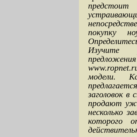
предстои
устраивающ
непосредств
покупку н
Определитес
Изучите 
предложен
www.ropnet.
модели. К
предлагае
заголовок в 
продают уже
несколько з
которого о
действитель