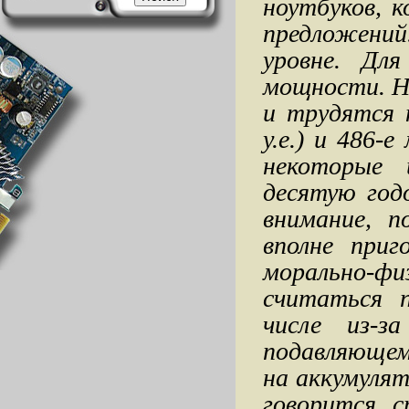
ноутбуков, 
предложений
уровне. Дл
мощности. Н
и трудятся 
у.е.) и 486-
некоторые 
десятую год
внимание, п
вполне приг
морально-фи
считаться 
числе из-
подавляющем
на аккумулят
говорится, 