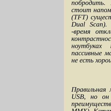
побродить. 
стоит напом
(TFT) сущес
Dual Scan).
-время отк
контрастнос
ноутбуках 
пассивные м
не есть хоро
Правильная 
USB, но он
преимущест
ММХ). Кстат