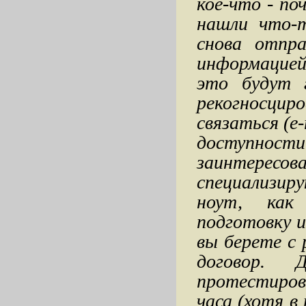
кое-что - по
нашли что-т
снова отпр
информацией
это будут 
рекогносц
связаться (e
доступности 
заинтерес
специализир
ноут, как
подготовку и
вы берете с 
договор. 
протестиров
часа (хотя в