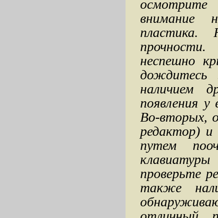
осмотрите
внимание 
пластика. 
прочности
неспешно кр
дождитесь 
наличием д
появления у
Во-вторых, 
редактор) и
путем поо
клавиатуры 
проверьте ре
также нали
обнаружива
отличный п