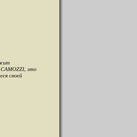
ежит
п CAMOZZI, это
еся своей