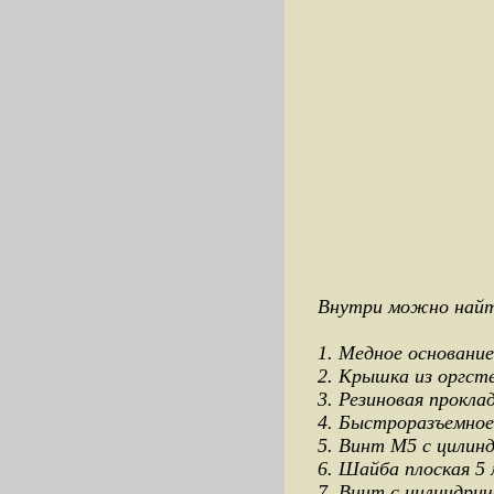
Внутри можно най
1. Медное основание
2. Крышка из оргсте
3. Резиновая прокла
4. Быстроразъемное 
5. Винт М5 с цилинд
6. Шайба плоская 5 
7. Винт с цилиндрич