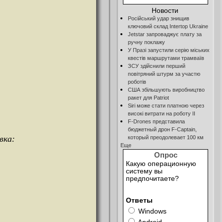
Новости
Російський удар знищив
ключовий склад Intertop Ukraine
Jetstar запроваджує плату за
ручну поклажу
У Празі запустили серію міських
квестів маршрутами трамваїв
ЗСУ здійснили перший
повітряний штурм за участю
роботів
США збільшують виробництво
ракет для Patriot
Siri може стати платною через
високі витрати на роботу ІІ
F-Drones представила
бюджетный дрон F-Сaptain,
вка:
который преодолевает 100 км
Еще
Опрос
Какую операционную
систему вы
предпочитаете?
Ответы
Windows