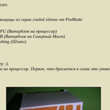
.2005
ещицы из серии cooled silense от ProModz:
CPU (Ватерблок на процессор)
 NB (Ватерблок на Северный Мост)
Tubing (Шланг)
у :).
а на процессор. Первое, что бросается в глаза это упако