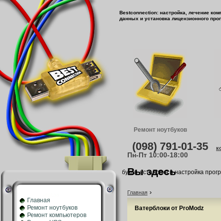
Bestconnection: настройка, лечение ко
данных и установка лицензионного про
Ремонт ноутбуков
(098) 791-01-35
к
Пн-Пт 10:00-18:00
Вы здесь
Ремонт и обслуживание компьютеров, ноутбуков, установка и настройка програ
›
Главная
Главная
Ремонт ноутбуков
Ватерблоки от ProModz
Ремонт компьютеров